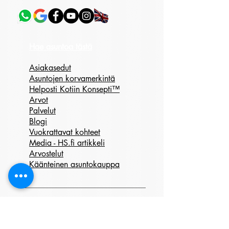
Hae asuntoa tästä
Asiakasedut
Asuntojen korvamerkintä
Helposti Kotiin Konsepti™
Arvot
Palvelut
Blogi
Vuokrattavat kohteet
Media - HS.fi artikkeli
Arvostelut
Käänteinen asuntokauppa
www.mgasunnot.fi