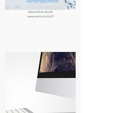
Senioriasunnot
SenioriSolu Kodit
www.seniorisolut.fi