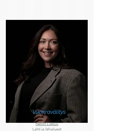
Vuokravälitys
Neliöt Liikkuu
Lahti ja lähialueet