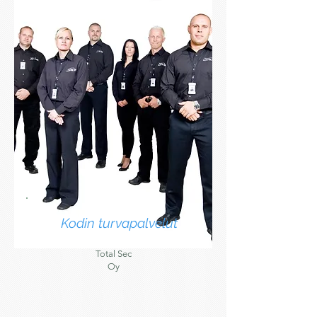
Kodin turvapalvelut
Total Sec
Oy