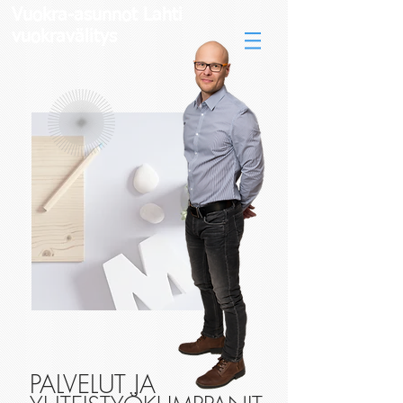
Vuokra-asunnot Lahti
vuokravälitys
PALVELUT JA