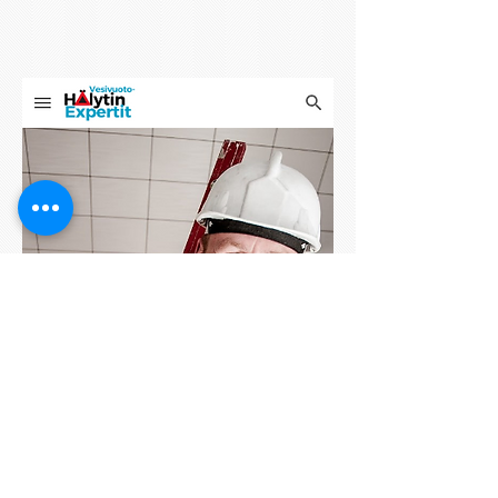
Vesivuotohälyttimet
Vesivuotohälytin
Expertit