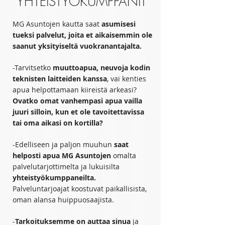
YHTEISTYÖKUMPPANIT
MG Asuntojen kautta saat
asumisesi
tueksi palvelut, joita et aikaisemmin ole
saanut yksityiseltä vuokranantajalta.
-Tarvitsetko
muuttoapua, neuvoja kodin
teknisten laitteiden kanssa
, vai kenties
apua helpottamaan kiireistä arkeasi?
Ovatko omat vanhempasi apua vailla
juuri silloin, kun et ole tavoitettavissa
tai oma aikasi on kortilla?
-Edelliseen ja paljon muuhun
saat
helposti apua MG Asuntojen
omalta
palvelutarjottimelta ja lukuisilta
yhteistyökumppaneilta.
Palveluntarjoajat koostuvat paikallisista,
oman alansa huippuosaajista.
-
Tarkoituksemme on auttaa sinua
ja