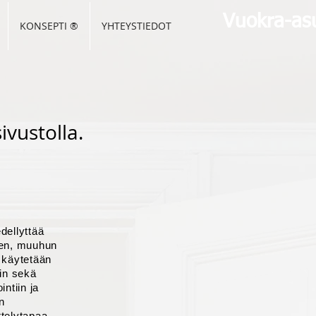
Vuokra-asu
KONSEPTI ®
YHTEYSTIEDOT
ivustolla.
dellyttää
seen, muuhun
 käytetään
in sekä
ntiin ja
n
ttelytapaa.