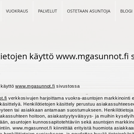
VUOKRAUS
PALVELUT
OSTETAAN ASUNTOJA
BLOGI
ietojen käyttö
www.mgasunnot.fi
s
a
n käyttö
www.mgasunnot.fi
sivustossa
.fi
verkkosivujen harjoittama vuokra-asuntojen markkinointi e
 käsittelyä. Henkilötietojen käsittely perustuu asiakassuhtee
teyteen tai asiakkaan antamaan suostumukseen. Henkilötietoja
iakassuhteen hoitoon, asiakastyytyväisyys- ja muihin kyselyih
tään, asuntojen kunnossapitotehtäviin sekä asuntojen markkinoi
ntiin.
www.mgasunnot.fi
kiinnittää erityistä huomiota asiakkaa
a henkilötietojen suojaukseen, ja noudattaa hyvää tietojenkäsi