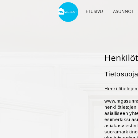
ETUSIVU
ASUNNOT
Henkilöt
Tietosuoj
Henkilötietoje
www.mgasunnot
henkilötietojen
asialliseen yh
esimerkiksi as
asiakasviestin
suoramarkkinoi
yksityisyyden j