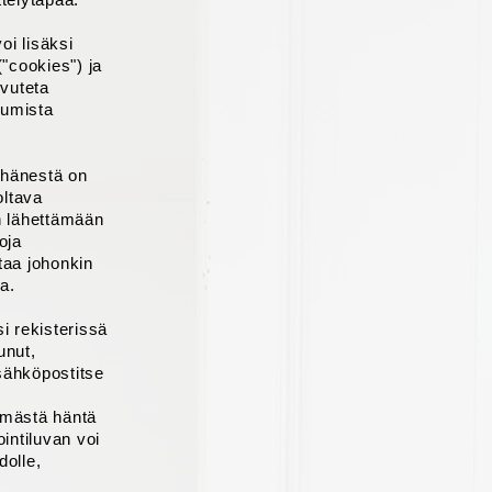
oi lisäksi
("cookies") ja
ovuteta
tumista
a hänestä on
oltava
än lähettämään
oja
taa johonkin
ta.
i rekisterissä
unut,
sähköpostitse
tämästä häntä
intiluvan voi
dolle,