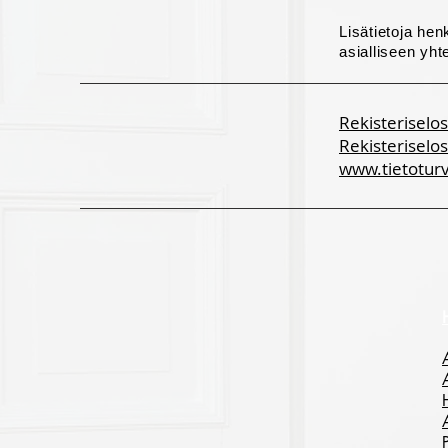
Lisätietoja he
asialliseen yht
Rekisteriselos
Rekisteriselo
www.tietoturv