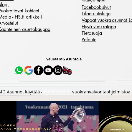
Yhteystiedot
Blogi
Facebook-sivut
Vuokrattavat kohteet
Tilaa uutiskirje
Media - HS.fi artikkeli
Vapaat vuokra-asunnot L
Arvostelut
Hyvä vuokratapa
Käänteinen asuntokauppa
Tietosuoja
Palaute
Seuraa MG Asuntoja
Vuokran
et.fi
MG Asunnot käyttää
vuokranvalvontaohjelmistoa
-
-