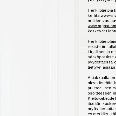
Henkilötietoja 
kerätä www-sivu
muiden vastaavi
www.mgasunnot
koskevat tilant
Henkilötietolai
rekisteriin tal
kirjallinen ja 
sähköpostitse 
pyydettäessä on
tiettyyn asiaan l
Asiakkaalla on 
oleva itseään k
puutteellinen 
osoitteeseen
i
Kielto-oikeudel
itseään koskev
myös peruuttaa 
esimerkiksi sä