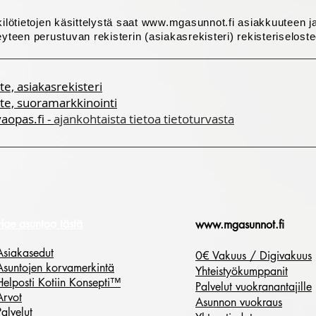
nkilötietojen käsittelystä saat www.mgasunnot.fi asiakkuuteen 
eyteen perustuvan rekisterin (asiakasrekisteri) rekisteriseloste
te, asiakasrekisteri
ste, suoramarkkinointi
aopas.fi
-
ajankohtaista tietoa tietoturvasta
Hae asuntoa tästä
www.mgasunnot.fi
Asiakasedut
0€ Vakuus / Digivakuus
Asuntojen korvamerkintä
Yhteistyökumppanit
Helposti Kotiin Konsepti™
Palvelut vuokranantajille
Arvot
Asunnon vuokraus
Palvelut