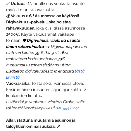
✅ 
Uutuus!
 Mahdollisuus vuokrata asunto 
myös ilman rahavakuutta.
💰 Vakuus 0€ ! Asunnossa on käytössä 
Digivakuus 
-palvelu, joka poistaa 
rahavakuuden
, joka olisi tässä asunnossa 
2500€. Käytä vakuusrahat vaikkapa 
lomaan. 
🛡️
 Digivakuus, vuokraa asunto 
ilman rahavakuutta
--> Digivakuuspalvelun 
hinta on kiinteä 39 €/kk, ja lisäksi 
maksetaan kertaluonteinen 39€ 
avausmaksu ennen sisäänmuuttoa. 
Lisätietoa digivakuudesta ja ehdoista
 tästä 
linkistä
Vuokra-aika: 
Toistaiseksi voimassa oleva. 
Ensimmäinen irtisanomisajan ajankohta 12 
kuukauden kuluttua.
Lisätiedot ja vuokraus: Markus Grahn, soita 
tai lähetä WhatsApp-viesti
 040 554 0223
Alla listattuna muutamia asunnon ja 
taloyhtiön ominaisuuksia. 📌 