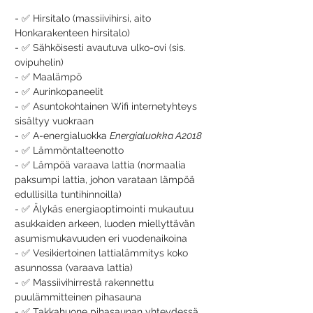
- ✅ Hirsitalo (massiivihirsi, aito 
Honkarakenteen hirsitalo)
- ✅ Sähköisesti avautuva ulko-ovi (sis. 
ovipuhelin)
- ✅ Maalämpö
- ✅ Aurinkopaneelit
- ✅ Asuntokohtainen Wifi internetyhteys 
sisältyy vuokraan
- ✅ A-energialuokka 
Energialuokka A2018
- ✅ Lämmöntalteenotto
- ✅ Lämpöä varaava lattia (normaalia 
paksumpi lattia, johon varataan lämpöä 
edullisilla tuntihinnoilla)
- ✅ Älykäs energiaoptimointi mukautuu 
asukkaiden arkeen, luoden miellyttävän 
asumismukavuuden eri vuodenaikoina
- ✅ Vesikiertoinen lattialämmitys koko 
asunnossa (varaava lattia)
- ✅ Massiivihirrestä rakennettu 
puulämmitteinen pihasauna
- ✅ Takkahuone pihasaunan yhteydessä