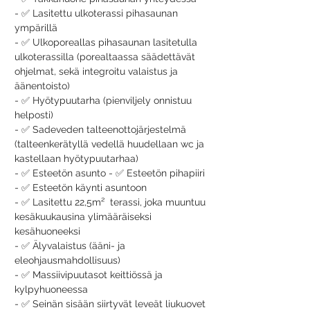
- ✅ Lasitettu ulkoterassi pihasaunan 
ympärillä
- ✅ Ulkoporeallas pihasaunan lasitetulla 
ulkoterassilla (porealtaassa säädettävät 
ohjelmat, sekä integroitu valaistus ja 
äänentoisto)
- ✅ Hyötypuutarha (pienviljely onnistuu 
helposti)
- ✅ Sadeveden talteenottojärjestelmä 
(talteenkerätyllä vedellä huudellaan wc ja 
kastellaan hyötypuutarhaa)
- ✅ Esteetön asunto - ✅ Esteetön pihapiiri 
- ✅ Esteetön käynti asuntoon 
- ✅ Lasitettu 22,5m²  terassi, joka muuntuu 
kesäkuukausina ylimääräiseksi 
kesähuoneeksi 
- ✅ Älyvalaistus (ääni- ja 
eleohjausmahdollisuus)
- ✅ Massiivipuutasot keittiössä ja 
kylpyhuoneessa
- ✅ Seinän sisään siirtyvät leveät liukuovet