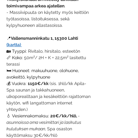
toimivampaa arkea ajatellen
. 
- Massiivipuuta on käytetty myös keittiön 
työtasoissa, listoituksessa, sekä 
kylpyhuoneen allastasoissa.
📍
Vallensmanninkatu 1, 15300 Lahti 
(kartta) 
🏡 Tyyppi: 
Rivitalo, hirsitalo, esteetön
📏 Koko: 
50m²/ 2H + K + 22,5m² lasitettu 
terassi
🛏️ Huoneet: makuuhuone, olohuone, 
avokeittö, kylpyhuone
💰 Vuokra:
1150€/kk 
(sis. 1hlö/kk Apila-
Spa saunan ja takkahuoneen, 
ulkoporealltaan ja kesäkeittiön rajattoman 
käytön, wifi langattoman internet 
yhteyden.)
💧 Vesiennakomaksu:
20€/kk/hlö, 
-
asunnoissa oma vesimittari ja laskutus 
kulutuksen mukaan, 
Spa osaston 
käyttömaksu 30€/kk/hlö