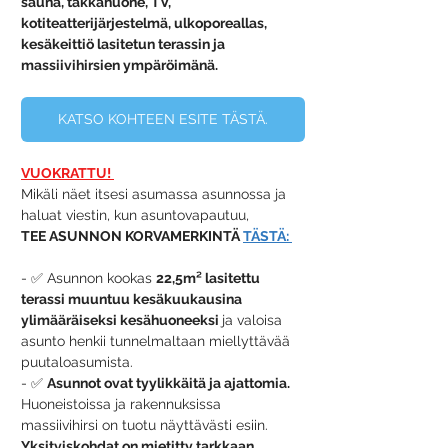
sauna, takkahuone, TV, 
kotiteatterijärjestelmä, ulkoporeallas, 
kesäkeittiö lasitetun terassin ja 
massiivihirsien ympäröimänä.
KATSO KOHTEEN ESITE TÄSTÄ.
VUOKRATTU! 
Mikäli näet itsesi asumassa asunnossa ja 
haluat viestin, kun asuntovapautuu, 
TEE ASUNNON KORVAMERKINTÄ 
TÄSTÄ: 
- ✅ Asunnon kookas 
22,5m² lasitettu 
terassi muuntuu kesäkuukausina 
ylimääräiseksi kesähuoneeksi 
ja valoisa 
asunto henkii tunnelmaltaan miellyttävää 
puutaloasumista. 
- ✅ 
Asunnot ovat tyylikkäitä ja ajattomia. 
Huoneistoissa ja rakennuksissa 
massiivihirsi on tuotu näyttävästi esiin. 
Yksityiskohdat on mietitty tarkkaan 