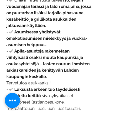
- ✅ Uniikin ratkaisusta tekee
 iso, neljän 
vuodenajan terassi ja talon oma piha, jossa 
on puutarhan lisäksi tarjolla pihasauna, 
kesäkeittiö ja grillikota asukkaiden 
jatkuvaan käyttöön. 
- ✅ 
Asumisessa yhdistyvät 
omakotiasumisen mielekkyys ja vuokra-
asumisen helppous.
- ✅ 
Apila-asuntoja rakennetaan 
viihtyisästi osaksi muuta kaupunkia ja 
asukasyhteisöjä – lasten naurun, ihmisten 
arkiaskareiden ja kehittyvän Lahden 
kaupungin keskelle. 
Tervetuloa asukkaaksi!
- ✅ 
Luksusta arkeen tuo täydellisesti 
varusteltu keittiö
 sis. nykyaikaiset 
kodinkoneet (astianpesukone, 
mikroaaltouuni, liesi, uuni, liesituuletin, 
vesivuotovahti), hiljentimet saranoissa ja 
vetolaatikoissa. 
Kokonaisuuden 
viimeistelee  keittiön himmennettävä LED-
valaistus.