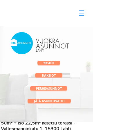
Vuokra-asunnot Lahti
vuokravälitys
VUOKRA
-
ASUNNOT
LAHTI
YKSIÖT
KAKSIOT
PERHEASUNNOT
JÄTÄ ASUNTOVAHTI
✅ Uniikki Honka - hirsitalo mukavuuksin -
50m² + iso 22,5m² katettu terassi -
Vallesmanninkatu 1, 15300 Lahti