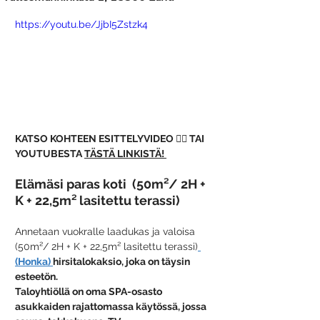
https://youtu.be/JjbI5Zstzk4
KATSO KOHTEEN ESITTELYVIDEO ☝🏻 TAI 
YOUTUBESTA 
TÄSTÄ LINKISTÄ!
Elämäsi paras koti  (50m²/ 2H + 
K + 22,5m² lasitettu terassi) 
Annetaan vuokralle laadukas ja valoisa 
(50m²/ 2H + K + 22,5m² lasitettu terassi)
(Honka) 
hirsitalokaksio, joka on täysin 
esteetön. 
Taloyhtiöllä on oma SPA-osasto 
asukkaiden rajattomassa käytössä, jossa 