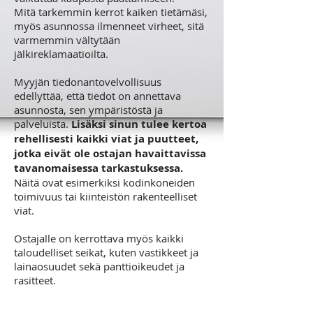
Mitä tarkemmin kerrot kaiken tietämäsi,
myös asunnossa ilmenneet virheet, sitä
varmemmin vältytään
jälkireklamaatioilta.
Myyjän tiedonantovelvollisuus
edellyttää, että tiedot on annettava
asunnosta, sen ympäristöstä ja
palveluista.
Lisäksi sinun tulee kertoa
rehellisesti kaikki viat ja puutteet,
jotka eivät ole ostajan havaittavissa
tavanomaisessa tarkastuksessa.
Näitä ovat esimerkiksi kodinkoneiden
toimivuus tai kiinteistön rakenteelliset
viat.
Ostajalle on kerrottava myös kaikki
taloudelliset seikat, kuten vastikkeet ja
lainaosuudet sekä panttioikeudet ja
rasitteet.