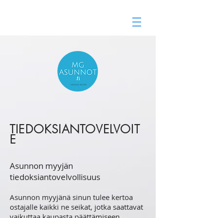
Vuokra-asunnot Lahti
vuokravälitys
TIEDOKSIANTOVELVOIT
E
Asunnon myyjän
tiedoksiantovelvollisuus
Asunnon myyjänä sinun tulee kertoa
ostajalle kaikki ne seikat, jotka saattavat
vaikuttaa kaupasta päättämiseen.