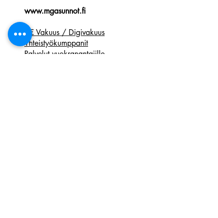
www.mgasunnot.fi
0€ Vakuus / Digivakuus
Yhteistyökumppanit
Palvelut vuokranantajille
Asunnon vuokraus
Yhteystiedot
Facebook-sivut
Tilaa uutiskirje
Vapaat vuokra-asunnot Lahdessa
Hyvä vuokratapa
Tietosuoja
Palaute
Seuraa MG Asuntoja
Vuokran
et.fi
MG Asunnot käyttää
-
-
vuokranvalvontaohjelmistoa