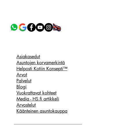
Hae asuntoa tästä
Asiakasedut
Asuntojen korvamerkintä
Helposti Kotiin Konsepti™
Arvot
Palvelut
Blogi
Vuokrattavat kohteet
Media - HS.fi artikkeli
Arvostelut
Käänteinen asuntokauppa