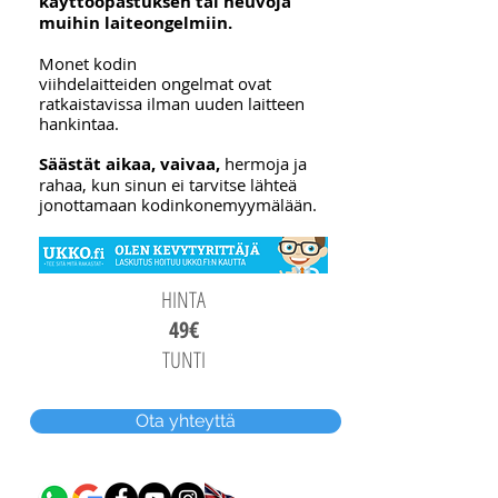
käyttöopastuksen tai neuvoja
muihin laiteongelmiin.
Monet kodin
viihdelaitteiden ongelmat ovat
ratkaistavissa ilman uuden laitteen
hankintaa.
Säästät aikaa, vaivaa,
hermoja ja
rahaa, kun sinun ei tarvitse lähteä
jonottamaan kodinkonemyymälään.
HINTA
49€
TUNTI
Ota yhteyttä