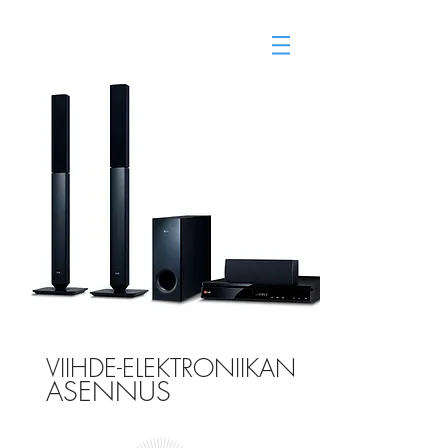
Vuokra-asunnot Lahti
vuokravälitys
VIIHDE-ELEKTRONIIKAN
ASENNUS