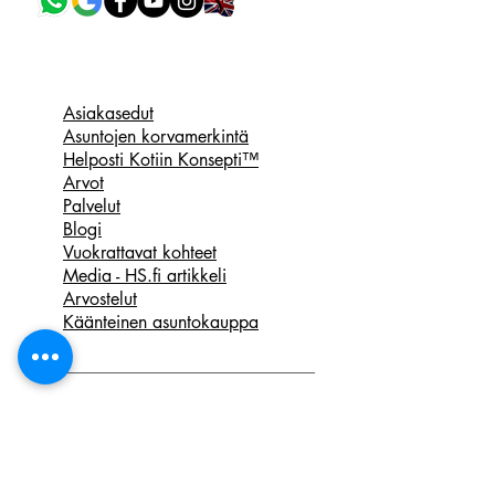
Hae asuntoa tästä
Asiakasedut
Asuntojen korvamerkintä
Helposti Kotiin Konsepti™
Arvot
Palvelut
Blogi
Vuokrattavat kohteet
Media - HS.fi artikkeli
Arvostelut
Käänteinen asuntokauppa
www.mgasunnot.fi
0€ Vakuus / Digivakuus
Yhteistyökumppanit