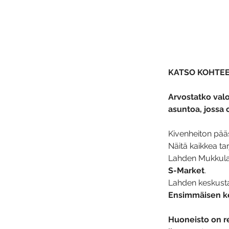
KATSO KOHTEEN
Arvostatko valoa
asuntoa, jossa 
Kivenheiton pääs
Näitä kaikkea ta
Lahden Mukkula
S-Market
. 
Lahden keskustaa
Ensimmäisen ke
Huoneisto on r