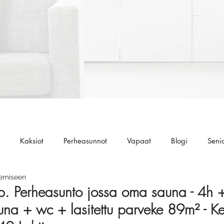
Kaksiot
Perheasunnot
Vapaat
Blogi
Seni
kemiseen
. Perheasunto jossa oma sauna - 4h 
na + wc + lasitettu parveke 89m² - Ke