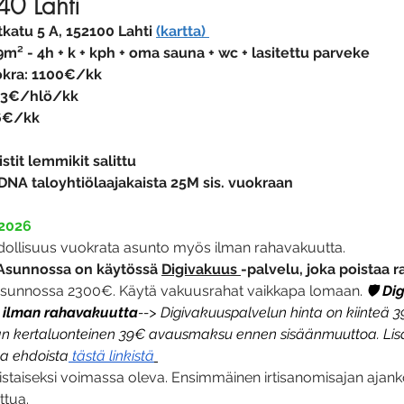
0 Lahti
tkatu 5 A, 152100 Lahti
(kartta) 
9m²
- 4h + k + kph + oma sauna + wc + lasitettu parveke
kra: 1100€/kk 
23€/hlö/kk
 6€/kk 
iistit lemmikit salittu
DNA taloyhtiölaajakaista 25M sis. vuokraan
2026
ollisuus vuokrata asunto myös ilman rahavakuutta.
 Asunnossa on käytössä 
Digivakuus 
-palvelu, joka poistaa
ä asunnossa 2300€. Käytä vakuusrahat vaikkapa lomaan. 
🛡️
 Di
 ilman rahavakuutta
--> Digivakuuspalvelun hinta on kiinteä 3
an kertaluonteinen 39€ avausmaksu ennen sisäänmuuttoa. Lisä
ja ehdoista
 tästä linkistä
istaiseksi voimassa oleva. Ensimmäinen irtisanomisajan ajank
ttua.