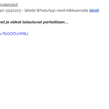
teydenotot:
0-5540223 - lähetä WhatsApp viesti klikkaamalla 
tästä
at ja videot latautuvat parhaillaan....
be/fbOOtTcHP8U