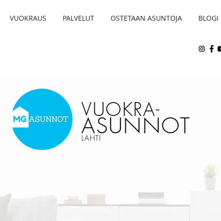
VUOKRAUS
PALVELUT
OSTETAAN ASUNTOJA
BLOGI
VUOKRA
-
ASUNNOT
LAHTI
IÖT
KAKSIOT
PERHEA
JÄTÄ