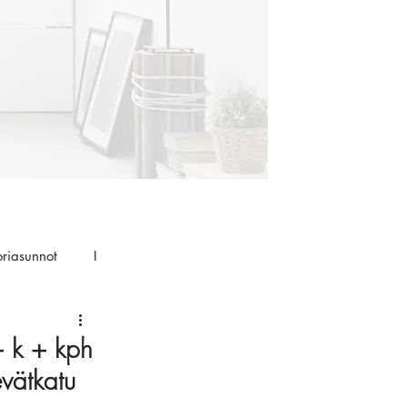
oriasunnot
I
+ k + kph
vätkatu