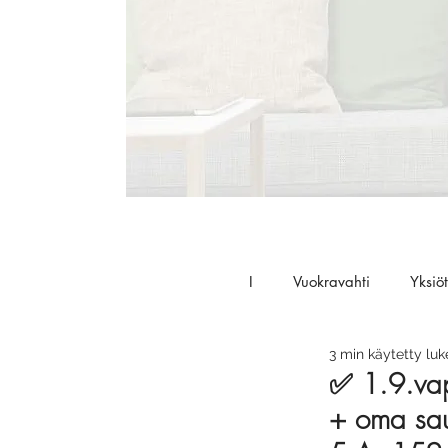
I
Vuokravahti
Yksiöt
3 min käytetty lu
✅ 1.9.vap
+ oma sau