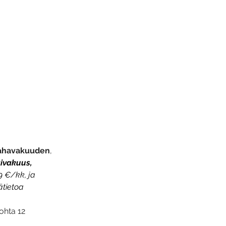
 rahavakuuden
, 
givakuus, 
9 €/kk, ja 
tietoa 
ohta 12 