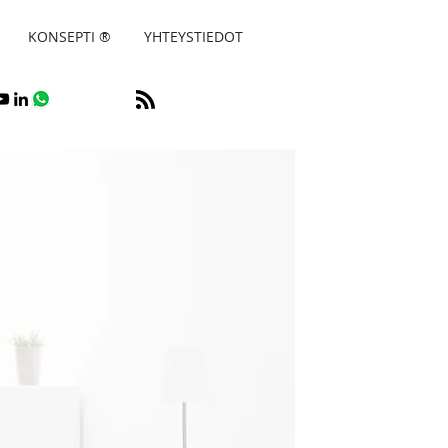
Vuokra-asu
KONSEPTI ®
YHTEYSTIEDOT
SUNNOT
 ASUNTOVAHTI