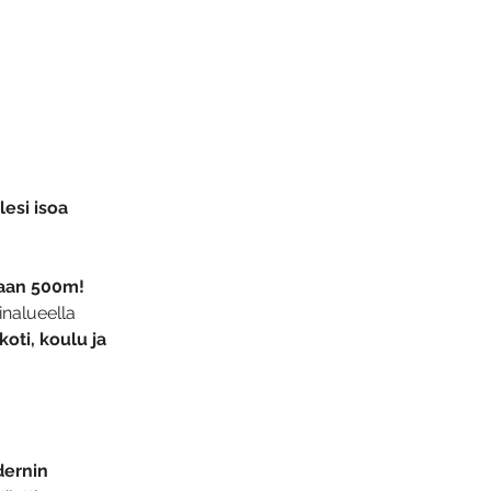
lesi isoa 
aan 500m! 
inalueella 
oti, koulu ja 
ernin 