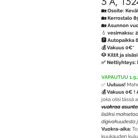
5 A, 1524
🏡 Osoite: Kevä
🏡 
Kerrostalo 
8
🏡 Asunnon vuo
💧 
vesimaksu: 
🅿️ Autopaikka
💰 Vakuus 0€*
🐶 Kiltit ja sisäs
✅ Nettiyhteys: 
VAPAUTUU 1.9.
✅ 
Uutuus!
 Mahd
💰 Vakuus 0€ !
joka olisi täss
vuokraa asunto
lisäksi makseta
digivakuudesta 
Vuokra-aika:
 To
kuukauden kulu