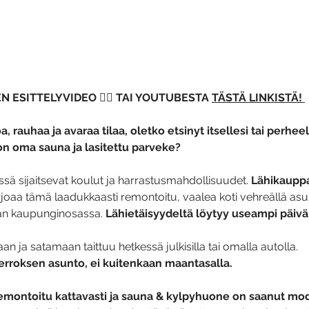
 ESITTELYVIDEO ☝🏻 TAI YOUTUBESTA 
TÄSTÄ LINKISTÄ! 
, rauhaa ja avaraa tilaa, oletko etsinyt itsellesi tai perheel
on oma sauna ja lasitettu parveke? 
sä sijaitsevat koulut ja harrastusmahdollisuudet. 
Lähikaupp
rjoaa tämä laadukkaasti remontoitu, vaalea koti vehreällä asu
n kaupunginosassa. 
Lähietäisyydeltä löytyy useampi päiväk
n ja satamaan taittuu hetkessä julkisilla tai omalla autolla.
rroksen asunto, ei kuitenkaan maantasalla.
emontoitu kattavasti ja sauna & kylpyhuone on saanut mod