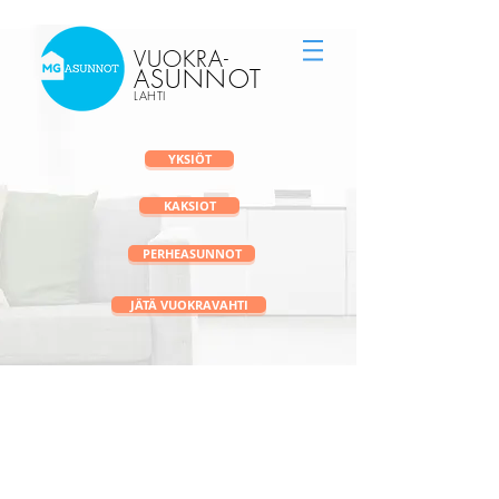
Vuokra-asunnot Lahti
vuokravälitys
VUOKRA
-
ASUNNOT
LAHTI
YKSIÖT
KAKSIOT
PERHEASUNNOT
JÄTÄ VUOKRAVAHTI