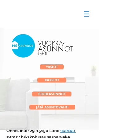
Vuokra-asunnot Lahti
vuokravälitys
VUOKRA
-
ASUNNOT
LAHTI
YKSIÖT
KAKSIOT
PERHEASUNNOT
JÄTÄ ASUNTOVAHTI
34 m2 Yksiö - Onnelantie 29, Lahti
Onnelantie 29, 15150 Lahti 
(kartta) 
34m2 1h+k+kph+sauna+parveke