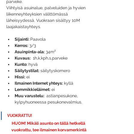
parveke.
Viihtyisä asuinalue, palveluiden ja hyvien 
liikenneyhteyksien välittömässä 
läheisyydessä. Vuokraan sisältyy 10M 
laajakaistayhteys.
Sijainti: 
Paavola
Kerros:
 3/3
Asuinpinta-ala:
 34m²
Kuvaus:
  1h,k,kph,s,parveke
Kunto:
 hyvä
Säilytystilat:
 säilytyskomero
Hissi:
 ei
Ilmainen Internet yhteys:
 kyllä
Lemmikkieläimet:
 ei
Muu varustelu: 
 astianpesukone, 
kylpyhuoneessa pesukonevalmius.
VUOKRATTU!
HUOM! 
Mikäli asunto on tällä hetkellä 
vuokrattu,
tee 
ilmainen korvamerkintä