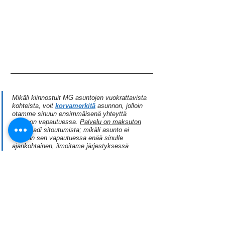
Mikäli kiinnostuit MG asuntojen vuokrattavista 
kohteista, voit 
korvamerkitä
 asunnon, jolloin 
otamme sinuun ensimmäisenä yhteyttä 
asunnon vapautuessa. 
Palvelu on maksuton
eikä vaadi sitoutumista; mikäli asunto ei 
olekaan sen vapautuessa enää sinulle 
ajankohtainen, ilmoitame järjestyksessä 
seuraavalle kiinnostuneelle. 
Saat hyödyllistä tietoa uusista ja 
vapautuvista kohteista 
suoraan sähköpostiisi liittymällä MG 
Asuntojen 
sähköpostituslistalle.