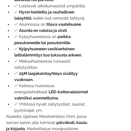
✅ 
Loistavat ulkoilumaastot ympärillä.
✅ 
Hyvin hoidettu ja rauhallinen 
taloyhtiö
, kaikki isot remontit tehtynä. 
✅ 
Asunnossa on 
tilava vaatehuone
.
✅ 
Asunto on valoisa ja siisti
.
✅ 
Kylpyhuoneessa on 
paikka 
pesukoneelle tai pesutornille.
✅ 
Kylpyhuoneen vesikiertoinen 
lattialämmitys tuo luksusta arkeen. 
✅ 
Makuuhuoneessa runsaasti 
säilytystilaa. 
✅ 
25M laajakaistayhteys sisältyy 
vuokraan.
✅ 
Kaikissa huoneissa 
energiatehokkaat 
LED-kattovalaisimet 
valmiiksi asennettuina.
✅ 
Yhtiössä hyvät säilytystilat, saunat, 
pyörävajat ym.
Alueella sijaitsee Monitoimitalo Onni, jossa 
saman katon alla toimivat 
päiväkoti, koulu 
ja kirjasto.
 Markettialue monipuolisine 