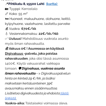
📍
Pihtikatu 8, 15500 Laht
i 
(kartta) 
🏡 Tyyppi: 
Kerrostalo
📏 Koko: 55 m²
🛏️ Huoneet: makuuhuone, olohuone, keittö, 
kylpyhuone, vaatehuone, lasitettu parveke
💰 Vuokra:
670€/kk
💧 Vesiennakomaksu:
22€/kk/hlö
✅ 
Uutuus!
 Mahdollisuus vuokrata asunto 
myös ilman rahavakuutta.
💰 Vakuus 0€ ! Asunnossa on käytössä 
Digivakuus 
-palvelu, joka poistaa 
rahavakuuden
, joka olisi tässä asunnossa 
1400€. Käytä vakuusrahat vaikkapa 
lomaan. 
🛡️
 Digivakuus, vuokraa asunto 
ilman rahavakuutta
--> Digivakuuspalvelun 
hinta on kiinteä 29 €/kk, ja lisäksi 
maksetaan kertaluonteinen 39€ 
avausmaksu ennen sisäänmuuttoa. 
Lisätietoa digivakuudesta ja ehdoista
 tästä 
linkistä
Vuokra-aika: 
Toistaiseksi voimassa oleva. 