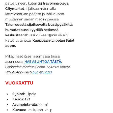
palveluineen, kuten 
24 h avoinna oleva 
Citymarket
, sijaitsee mäen alla 
kävelymatkan päässä ja lähikauppa 
muutaman sadan metrin päässä. 
Talon edestä sijaitsevalta bussipysäkiltä 
hurautat bussikyydillä hetkessä 
keskustaan 
(bussi kulkee 15min välein)
Palvelut lähellä. 
Kauppaan (Liipolan Sale) 
200m.
Mikäli näet itsesi asumassa tässä 
asunnossa, 
HAE ASUNTOA
 TÄSTÄ.
Lisätiedot: Markus Grahn, soita tai lähetä 
WhatsApp-viesti
 040 554 0223
VUOKRATTU
Sijainti: 
Liipola
Kerros:
 2/7
Asuinpinta-ala:
 55 m²
Kuvaus:
  2h, k, kph, vh, p