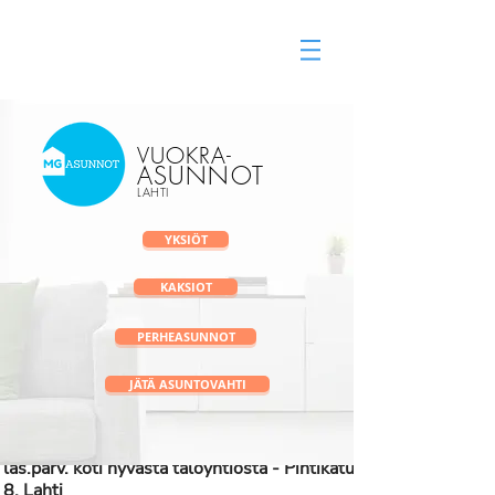
Vuokra-asunnot Lahti
vuokravälitys
VUOKRA
-
ASUNNOT
LAHTI
YKSIÖT
KAKSIOT
PERHEASUNNOT
JÄTÄ ASUNTOVAHTI
✅ Valoisa 2h + k + kph + vaatehuone +
las.parv. koti hyvästä taloyhtiöstä - Pihtikatu
8, Lahti