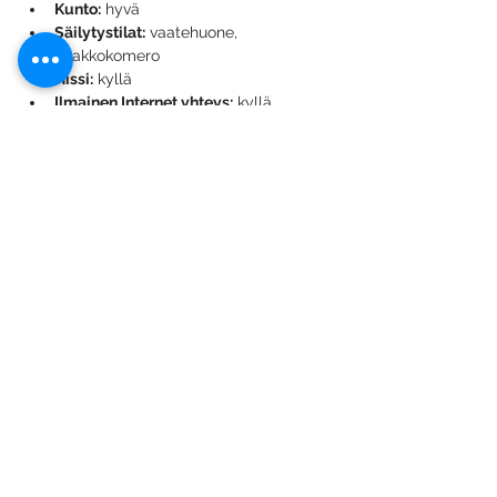
Kunto:
 hyvä
Säilytystilat:
 vaatehuone, 
ullakkokomero
Hissi:
 kyllä
Ilmainen Internet yhteys:
 kyllä
Lemmikkieläimet:
 sopimuksen 
mukaan
Muu varustelu: 
 lasitettu parveke, 
astianpesukone, pesukonevalmius, 
lattialämmitys kylpyhuoneessa, 
sälekaihtimet, taloyhtiön sauna ja 
pesutupa, hyvät liikenneyhteydet, 
palvelut lähellä.
Erillismaksut:
Sauna 10€/kk
Autosähköpaikka 8€/kk
Pesutupa 