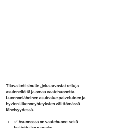
Tilava koti sinulle , joka arvostat reiluja 
asuinneliöitä ja omaa vaatehuonetta. 
Luonnonläheinen asuinalue palveluiden ja 
hyvien liikenneyhteyksien välittömässä 
läheisyydessä. 
✅ 
Asunnossa on vaatehuone, sekä 
lasitettu iso parveke
. 