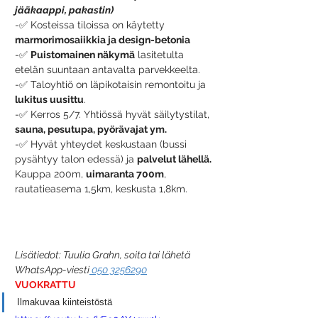
jääkaappi, pakastin) 
-✅ 
Kosteissa tiloissa on käytetty 
marmorimosaiikkia ja design-betonia
-✅ 
Puistomainen näkymä
 lasitetulta 
etelän suuntaan antavalta parvekkeelta. 
-✅ 
Taloyhtiö on läpikotaisin remontoitu ja 
lukitus uusittu
. 
-✅ 
Kerros 5/7. Yhtiössä hyvät säilytystilat, 
sauna, pesutupa, pyörävajat ym.
-✅ 
Hyvät yhteydet keskustaan (bussi 
pysähtyy talon edessä) ja 
palvelut lähellä.
Kauppa 200m, 
uimaranta 700m
, 
rautatieasema 1,5km, keskusta 1,8km.
Lisätiedot: Tuulia Grahn, soita tai lähetä 
WhatsApp-viesti
 050 3256290
VUOKRATTU
Ilmakuvaa kiinteistöstä