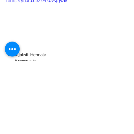
https://youtu.be/kEe0AY4qw1k
Sijainti: 
Hennala
Kerros:
 5/7
Asuinpinta-ala:
 27m²
Kuvaus:
  1H + K + KPH + Parveke
Kunto:
 erinomainen
Säilytystilat:
 vinttikomero
Hissi:
 kyllä
Ilmainen 25M kaapelilaajakaista:
 kyllä
Lemmikkieläimet:
 sopimuksen 
mukaan
Muu varustelu: 
 lasitettu parveke, 
pesukonevalmius, lattialämmitys 
kylpyhuoneessa, sälekaihtimet, 