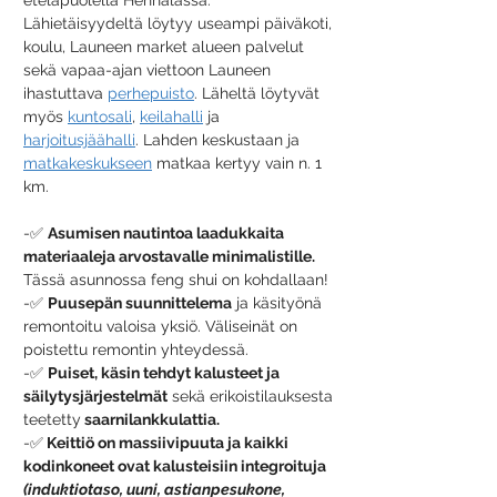
Lähietäisyydeltä löytyy useampi päiväkoti, 
koulu, Launeen market alueen palvelut 
sekä vapaa-ajan viettoon Launeen 
ihastuttava 
perhepuisto
. Läheltä löytyvät 
myös 
kuntosali
, 
keilahalli
 ja 
harjoitusjäähalli
. Lahden keskustaan ja 
matkakeskukseen
 matkaa kertyy vain n. 1 
km.
-✅ 
Asumisen nautintoa laadukkaita 
materiaaleja arvostavalle minimalistille. 
Tässä asunnossa feng shui on kohdallaan!
-✅ 
Puusepän suunnittelema
 ja käsityönä 
remontoitu valoisa yksiö. Väliseinät on 
poistettu remontin yhteydessä.
-✅ 
Puiset, käsin tehdyt kalusteet ja 
säilytysjärjestelmät
 sekä erikoistilauksesta 
teetetty
 saarnilankkulattia. 
-✅
Keittiö on massiivipuuta ja kaikki 
kodinkoneet ovat kalusteisiin integroituja 
(induktiotaso, uuni, astianpesukone, 