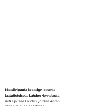
Massiivipuuta ja design-betonia 
laatutietoiselle Lahden Hennalassa. 
Koti sijaitsee Lahden ydinkeskustan 
eteläpuolella Hennalassa. 