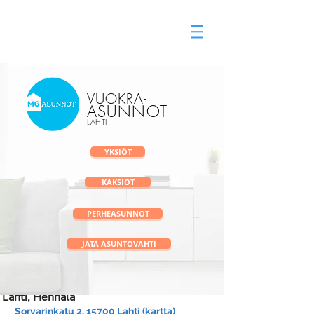
Vuokra-asunnot Lahti
vuokravälitys
VUOKRA
-
ASUNNOT
LAHTI
YKSIÖT
KAKSIOT
PERHEASUNNOT
JÄTÄ ASUNTOVAHTI
✅ Uniikki yksiö - Sorvarinkatu 2, 15700
Lahti, Hennala
Sorvarinkatu 2, 15700 Lahti
(kartta) 