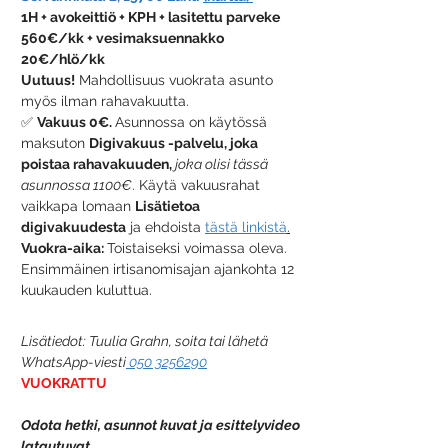
1H + avokeittiö + KPH + lasitettu parveke
560€/kk + vesimaksuennakko 
20€/hlö/kk
Uutuus!
 Mahdollisuus vuokrata asunto 
myös ilman rahavakuutta.
✅ 
Vakuus 0€. 
Asunnossa on käytössä 
maksuton 
Digivakuus -palvelu, joka 
poistaa rahavakuuden, 
joka olisi tässä 
asunnossa 1100€
. Käytä vakuusrahat 
vaikkapa lomaan 
Lisätietoa 
digivakuudesta
 ja ehdoista 
tästä linkistä
.
Vuokra-aika: 
Toistaiseksi voimassa oleva. 
Ensimmäinen irtisanomisajan ajankohta 12 
kuukauden kuluttua. 
Lisätiedot: Tuulia Grahn, soita tai lähetä 
WhatsApp-viesti
 050 3256290
VUOKRATTU
Odota hetki, asunnot kuvat ja esittelyvideo 
latautuvat ....