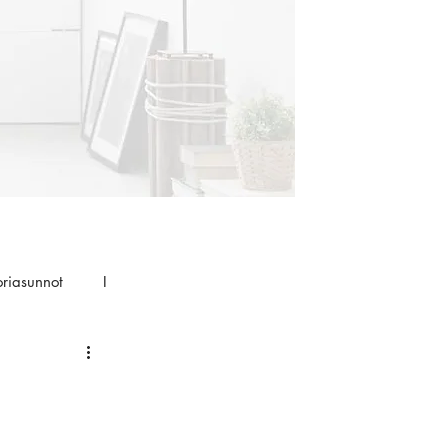
oriasunnot
I