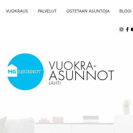
VUOKRAUS
PALVELUT
OSTETAAN ASUNTOJA
BLOGI
VUOKRA
-
ASUNNOT
LAHTI
IÖT
KAKSIOT
PERHEA
JÄTÄ