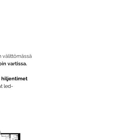
n välittömässä 
n vartissa.
 hiljentimet 
t led-