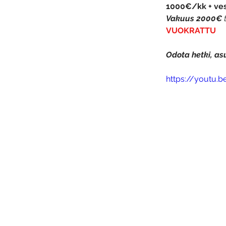
1000€/kk + ve
Vakuus 2000€
 
VUOKRATTU
Odota hetki, asu
https://youtu.b