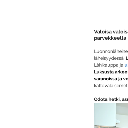
Valoisa 
valois
parvekkeella
Luonnonläheinen
läheisyydessä. 
L
Lähikauppa ja 
u
Luksusta arkeen
saranoissa ja ve
kattovalaisemet 
Odota hetki, asu