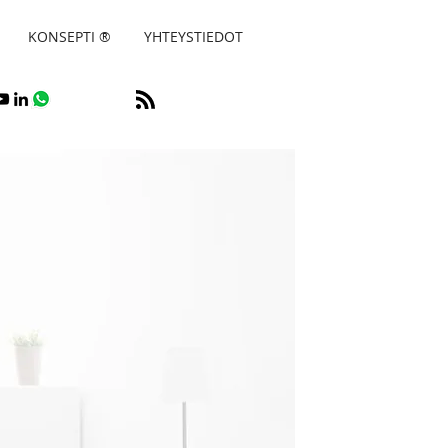
Vuokra-asu
KONSEPTI ®
YHTEYSTIEDOT
SUNNOT
 ASUNTOVAHTI