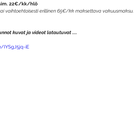
sim. 22€/kk/hlö
tai vaihtoehtoisesti erillinen 65€/kk maksettava vakuusmaksu.
nnot kuvat ja videot latautuvat ....
e/IYSgJ5jq-iE