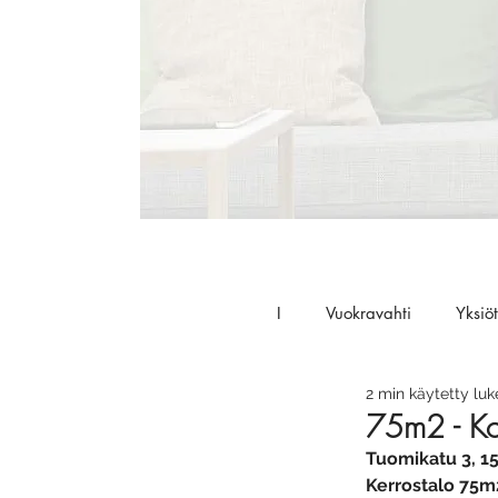
I
Vuokravahti
Yksiöt
2 min käytetty lu
75m2 - Ko
Tuomikatu 3, 15
Kerrostalo 75m