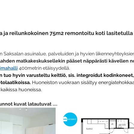
a ja reilunkokoinen 75m2 remontoitu koti
 lasitetulla 
 Saksalan asuinalue, palveluiden ja hyvien liikenneyhteyksie
ahden matkakeskuksellekin pääset näppärästi kävellen noi
imahalli
 400metrin etäisyydellä.
 tuo hyvin varusteltu keittiö, sis. integroidut kodinkoneet,
tolaatikoissa. 
Huoneiston vuokraan sisältyy energiatehokkaa
kaikissa huoneissa. 
nnot kuvat latautuvat ....