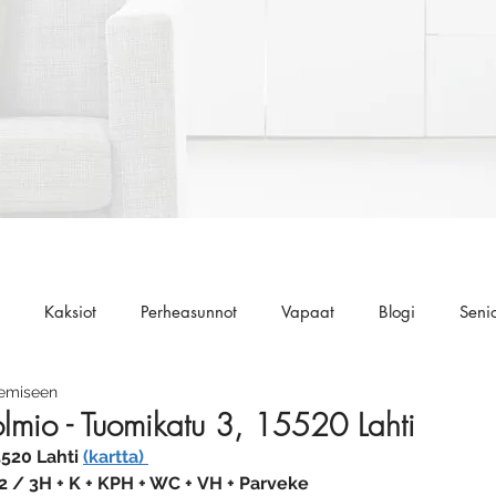
Kaksiot
Perheasunnot
Vapaat
Blogi
Seni
kemiseen
lmio - Tuomikatu 3, 15520 Lahti
520 Lahti 
(kartta) 
2 / 3H + K + KPH + WC + VH + Parveke