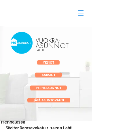
Vuokra-asunnot Lahti
vuokravälitys
VUOKRA
-
ASUNNOT
LAHTI
YKSIÖT
KAKSIOT
PERHEASUNNOT
JÄTÄ ASUNTOVAHTI
Vuonna 2018 valmistunut näppärä kaksio
Hennalassa
Wolter Ramsaynkatu 1, 15700 Lahti