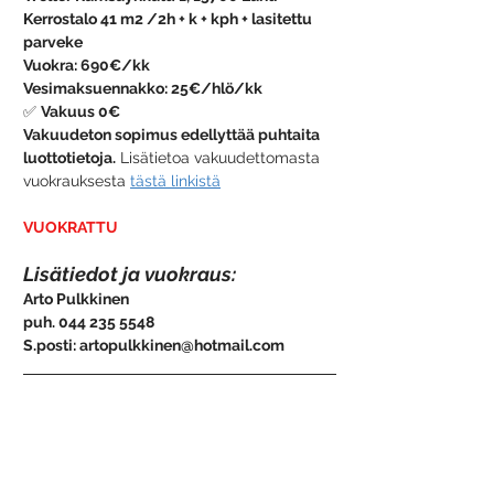
Kerrostalo 41 m2 /2h + k + kph + lasitettu 
parveke
Vuokra: 690€/kk
Vesimaksuennakko: 25€/hlö/kk
✅ 
Vakuus 0€
Vakuudeton sopimus edellyttää puhtaita 
luottotietoja.
 Lisätietoa vakuudettomasta 
vuokrauksesta 
tästä linkistä
VUOKRATTU
Lisätiedot ja vuokraus:
Arto Pulkkinen
puh. 044 235 5548
S.posti: artopulkkinen@hotmail.com