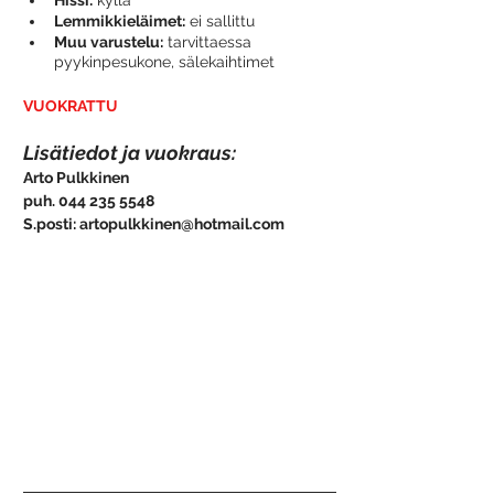
Lemmikkieläimet:
 ei sallittu
Muu varustelu:
 tarvittaessa 
pyykinpesukone, sälekaihtimet
VUOKRATTU
Lisätiedot ja vuokraus:
Arto Pulkkinen
puh. 044 235 5548
S.posti: artopulkkinen@hotmail.com