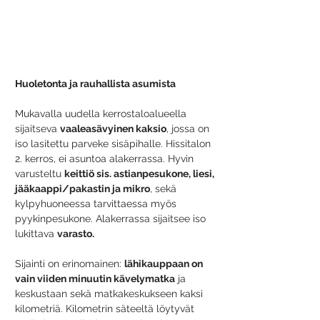
Huoletonta ja rauhallista asumista 
Mukavalla uudella kerrostaloalueella 
sijaitseva 
vaaleasävyinen kaksio
, jossa on 
iso lasitettu parveke sisäpihalle. Hissitalon 
2. kerros, ei asuntoa alakerrassa. Hyvin 
varusteltu 
keittiö sis. astianpesukone, liesi, 
jääkaappi/pakastin ja mikro
, sekä 
kylpyhuoneessa tarvittaessa myös 
pyykinpesukone. Alakerrassa sijaitsee iso 
lukittava 
varasto.
Sijainti on erinomainen: 
lähikauppaan on 
vain viiden minuutin kävelymatka
 ja 
keskustaan sekä matkakeskukseen kaksi 
kilometriä. Kilometrin säteeltä löytyvät 