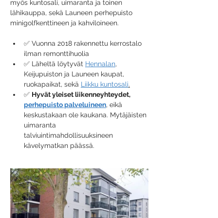
myös kuntosali, uimaranta ja toinen 
lähikauppa, sekä Launeen perhepuisto 
minigolfkenttineen ja kahviloineen.
✅ Vuonna 2018 rakennettu kerrostalo 
ilman remonttihuolia
✅ Läheltä löytyvät 
Hennalan
,
Keijupuiston ja Launeen kaupat, 
ruokapaikat, sekä 
Liikku kuntosali
.
✅ 
Hyvät yleiset liikenneyhteydet, 
perhepuisto palveluineen
, eikä 
keskustakaan ole kaukana. Mytäjäisten 
uimaranta 
talviuintimahdollisuuksineen 
kävelymatkan päässä.