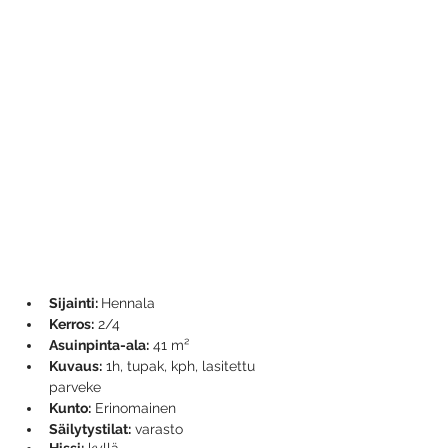
Sijainti: 
Hennala
Kerros:
 2/4
Asuinpinta-ala:
 41 m² 
Kuvaus:
 1h, tupak, kph, lasitettu 
parveke 
Kunto:
 Erinomainen
Säilytystilat:
 varasto
Hissi:
 kyllä