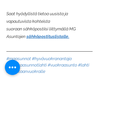
Saat hyödyllistä tietoa uusista ja 
vapautuvista kohteista 
suoraan sähköpostiisi liittymällä MG 
Asuntojen 
sähköpostituslistalle.
#mgasunnot
#hyvävuokranantaja
#vuokraasunnotlahti
#vuokraasunto
#lahti
#annetaanvuokralle
Kaksiot