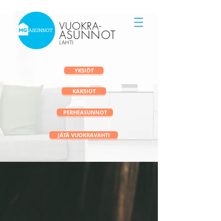
Vuokra-asunnot Lahti
vuokravälitys
VUOKRA
-
ASUNNOT
LAHTI
YKSIÖT
KAKSIOT
PERHEASUNNOT
JÄTÄ VUOKRAVAHTI