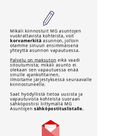
Mikäli kiinnostuit MG asuntojen
vuokrattavista kohteista, voit
korvamerkitä
asunnon, jolloin
otamme sinuun ensimmäisenä
yhteyttä asunnon vapautuessa.
Palvelu on maksuton
eikä vaadi
sitoutumista; mikäli asunto ei
olekaan sen vapautuessa enää
sinulle ajankohtainen,
ilmoitame järjestyksessä seuraavalle
kiinnostuneelle.
Saat hyödyllistä tietoa uusista ja
vapautuvista kohteista suoraan
sähköpostiisi liittymällä MG
Asuntojen
sähköpostituslistalle.