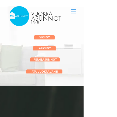
Vuokra-asunnot Lahti
vuokravälitys
VUOKRA
-
ASUNNOT
LAHTI
YKSIÖT
KAKSIOT
PERHEASUNNOT
JÄTÄ VUOKRAVAHTI